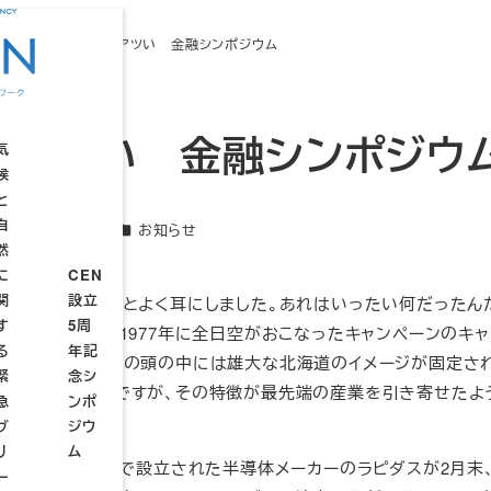
知らせ
北海道がアツい 金融シンポジウム
がアツい 金融シンポジウ
気
候
と
自
カテゴリー
2023年6月19日
お知らせ
CEN
新日
然
TP
設立
に
CEN
連
4周
関
設立
続
はでっかいどう」とよく耳にしました。あれはいったい何だったん
年記
す
5周
ウ
設
設
てみたら、どうも1977年に全日空がおこなったキャンペーンのキャ
念シ
る
年記
ェ
立
立
です。おかげで私の頭の中には雄大な北海道のイメージが固定さ
ンポ
緊
念シ
ブ
趣
総
ジウ
が豊かな北海道ですが、その特徴が最先端の産業を引き寄せたよ
急
ンポ
セ
意
会
ムー
ブ
ジウ
ミ
STP
リ
ム
ナ
サミ
主要企業8社の出資で設立された半導体メーカーのラピダスが2月末
ー
ー
ット