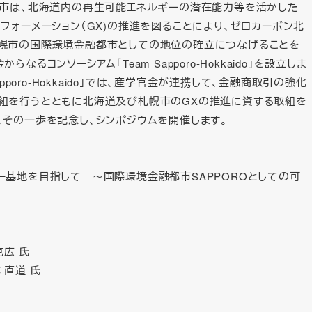
幌市は、北海道内の再生可能エネルギーの潜在能力等を活かした
フォーメーション（GX)の推進を図ることにより、ゼロカーボン北
幌市の国際環境金融都市としての地位の確立につなげることを
らなるコンソーシアム「Team Sapporo‐Hokkaido」を設立しま
Sapporo‐Hokkaido」では、産学官金が連携して、金融商取引の強化
組を行うとともに北海道及び札幌市のGXの推進に資する取組を
。その一歩を記念し、シンポジウムを開催します。
ー基地を目指して ～国際環境金融都市SAPPOROとしての可
克広 氏
 直道 氏