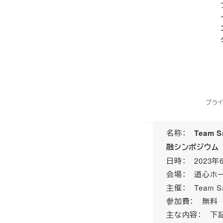
海道千歳市に工場を
そのうちの二つは豊
将来的には、千歳市
地を創出する「北海
産業とされてきまし
アツいですね。北海
でシンポジウムが行
プラ
名称：
Team
融シンポジウム
日時： 2023年6
会場： 道心ホ
主催： Team Sap
参加費： 無料
主な内容： 下