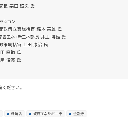
長 栗田 照久 氏
ッション
局政策立案総括官 堀本 善雄 氏
省エネ・新エネ部長 井上 博雄 氏
策統括官 上田 康治 氏
田 隆敏 氏
屋 俊亮 氏
覧ください。
環境省
資源エネルギー庁
金融庁