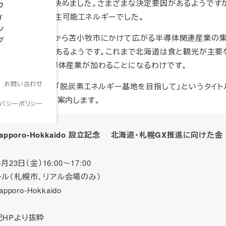
建設することに決めました。さまざまな決定要因があるようです
フ
かな水資源と再生可能エネルギーでした。
ィ
ン
を中心に石狩市から苫小牧市にかけて広がる半導体関連産業の
グ
道バレー構想」があるようです。これまで北海道は食と観光が主要
たが、これに半導体産業が加わることになるわけです。
お問い合わせ
道。その北海道で「脱炭素エネルギー基地を目指して」というタイト
われますので、ご案内します。
イバシーポリシー
 Sapporo-Hokkaido 設立記念 北海道・札幌GX推進に向けた金
月23日（金）16:00～17:00
ール（札幌市、リアル会場のみ）
poro-Hokkaido
記HPより抜粋