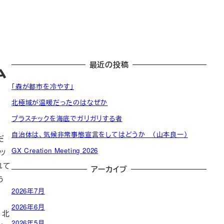
ム
最近の投稿
「森が都市を冷やす」
北極域が温暖だったのはなぜか
プラスチックを海底でガリガリする者
発
自治体は、気候非常事態宣言をしてはどうか （山本良一）
起
一
だ
発
活
人
般
CED
GX Creation Meeting 2026
ッ
起
動
委
会
自治
CED
れて
人
アーカイブ
計
員
員
体・
団体
名
う
画
会
名
政府
簿
2026年7月
（役
簿
員）
2026年6月
、北
2026年5月