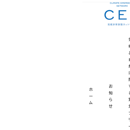
メ
ホーム
お知らせ
お
イ
ン
コ
北海道
ン
テ
ン
ツ
2023年6月14日
投稿日
更
へ
移
子供の頃に「北海道
動
お
ろう、と思って調べ
ホ
知
チコピーだったよう
ー
ら
ム
います。広大で自然
せ
です。
2022年に日本の