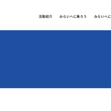
活動紹介
みらいへに乗ろう
みらいへ
）