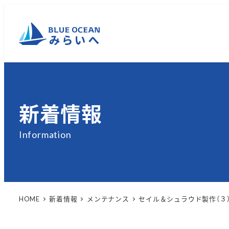
メ
イ
ン
コ
ン
テ
ン
新着情報
ツ
へ
Information
移
動
HOME
新着情報
メンテナンス
セイル＆シュラウド製作（３