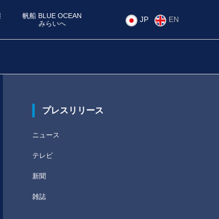
態
帆船 BLUE OCEAN
JP
EN
ク
みらいへ
プレスリリース
ニュース
テレビ
新聞
雑誌