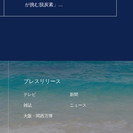
が挑む脱炭素」…
プレスリリース
テレビ
新聞
雑誌
ニュース
大阪・関西万博