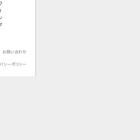
フ
ィ
ン
グ
お問い合わせ
イバシーポリシー