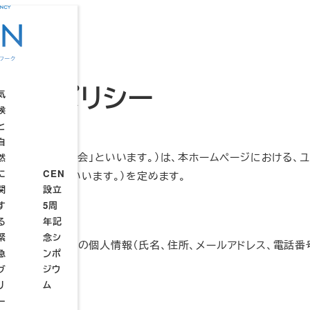
ポリシー
バシーポリシー
気
候
と
自
CEN
ワーク（以下、「当会」といいます。）は、本ホームページにおける
然
TP
設立
に
CEN
連
「本ポリシー」といいます。）を定めます。
4周
関
設立
続
年記
す
5周
ウ
設
設
取得
念シ
る
年記
ェ
立
立
ンポ
緊
念シ
ブ
趣
総
、ユーザーの皆様の個人情報（氏名、住所、メールアドレス、電話
ジウ
急
ンポ
セ
意
会
ムー
ブ
ジウ
ミ
STP
リ
ム
ナ
サミ
利用
ー
ー
ット