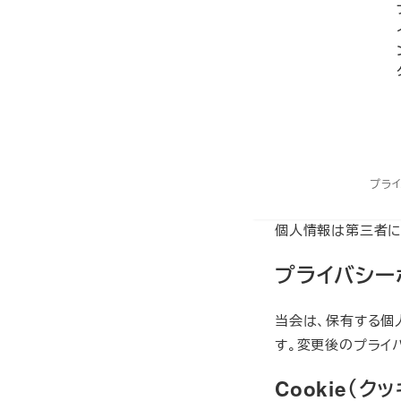
取得した個人情報は
お問い合わせ
当会に関連す
メンテナンス
その他、上記
第三者への開
プラ
個人情報は第三者に
プライバシー
当会は、保有する個
す。変更後のプライ
Cookie（