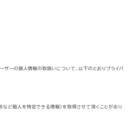
、ユーザーの個人情報の取扱いについて、以下のとおりプライバ
発
起
一
発
活
人
般
CED
起
動
委
会
自治
CED
人
計
員
員
体・
団体
番号など個人を特定できる情報）を取得させて頂くことがあり
名
画
会
名
政府
簿
（役
簿
員）