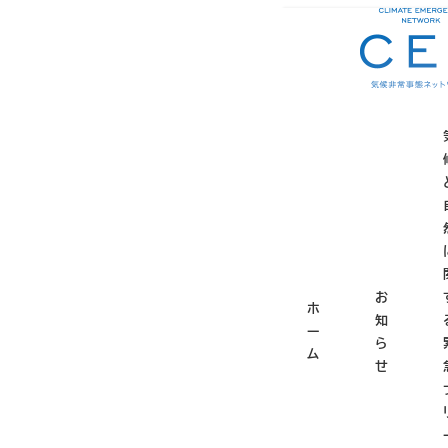
メ
ホーム
プライバシー
イ
ン
コ
プライ
ン
テ
ン
ツ
気候非常事態ネット
へ
シーポリシー（以下、
移
動
お
個人情報の
ホ
知
ー
ら
当ホームページでは
ム
せ
ます。
個人情報の