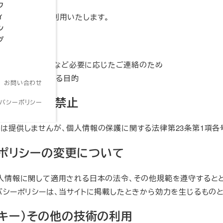
フ
ィ
、下記の目的で利用いたします。
ン
へのご対応
グ
る情報のご提供
、重要なお知らせなど必要に応じたご連絡のため
利用目的に付随する目的
お問い合わせ
示・提供の禁止
イバシーポリシー
は提供しませんが、個人情報の保護に関する法律第23条第1項各
ポリシーの変更について
人情報に関して適用される日本の法令、その他規範を遵守すると
バシーポリシーは、当サイトに掲載したときから効力を生じるものと
クッキー）その他の技術の利用