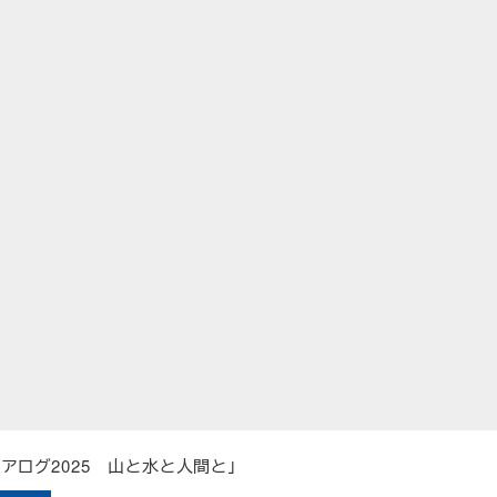
イアログ2025 山と水と人間と」