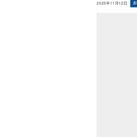
お
2025年11月12日
投稿日