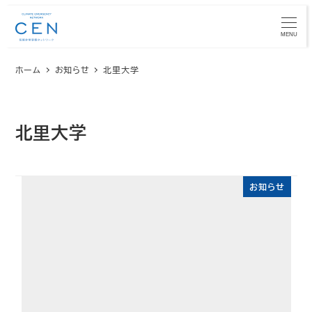
メ
イ
MENU
ン
ホーム
お知らせ
北里大学
コ
ン
テ
ン
北里大学
ツ
へ
移
お知らせ
動