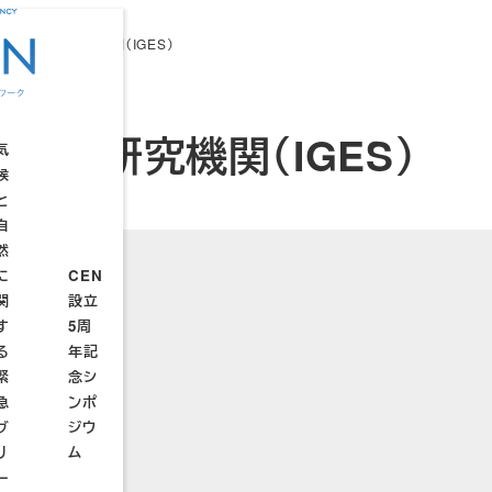
球環境戦略研究機関（IGES）
戦略研究機関（IGES）
気
候
と
自
CEN
然
TP
設立
に
CEN
連
4周
関
設立
続
年記
す
5周
ウ
設
設
念シ
る
年記
ェ
立
立
ンポ
緊
念シ
ブ
趣
総
ジウ
急
ンポ
セ
意
会
ムー
ブ
ジウ
ミ
STP
リ
ム
ナ
サミ
ー
ー
ット