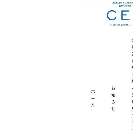
メ
ホーム
お知らせ
地
イ
ン
コ
地球環境
ン
テ
ン
ツ
へ
移
動
お
ホ
知
ー
ら
ム
せ