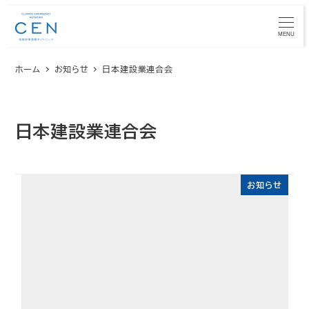
メ
イ
MENU
ン
ホーム
お知らせ
日本建設業連合会
コ
ン
テ
ン
日本建設業連合会
ツ
へ
移
お知らせ
動