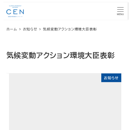
メ
イ
MENU
ン
ホーム
お知らせ
気候変動アクション環境大臣表彰
コ
ン
テ
ン
気候変動アクション環境大臣表彰
ツ
へ
移
お知らせ
動