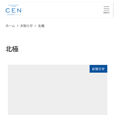
メ
イ
MENU
ン
ホーム
お知らせ
北極
コ
ン
テ
ン
北極
ツ
へ
移
お知らせ
動