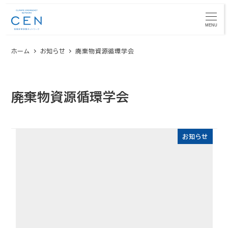
メ
イ
MENU
ン
ホーム
お知らせ
廃棄物資源循環学会
コ
ン
テ
ン
廃棄物資源循環学会
ツ
へ
移
お知らせ
動