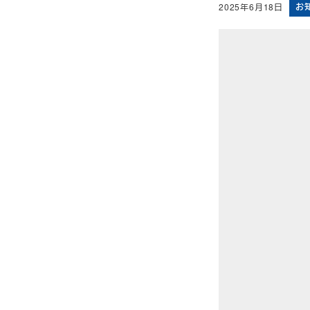
お
2025年6月18日
投稿日