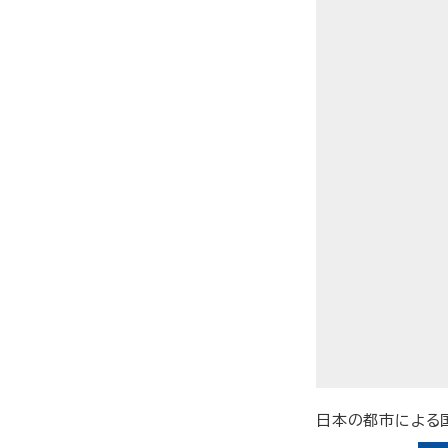
日本の都市による