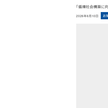
「循環社会構築に
お
2026年6月10日
投稿日