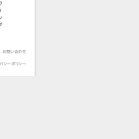
フ
ィ
ン
グ
お問い合わせ
イバシーポリシー