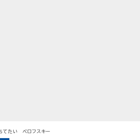
あてたい ペロフスキー