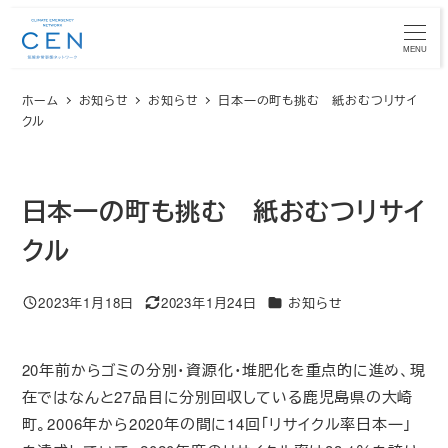
メ
イ
MENU
ン
ホーム
お知らせ
お知らせ
日本一の町も挑む 紙おむつリサイ
コ
クル
ン
テ
ン
日本一の町も挑む 紙おむつリサイ
ツ
へ
クル
移
動
カテゴリー
2023年1月18日
2023年1月24日
お知らせ
投稿日
更新日
20年前からゴミの分別・資源化・堆肥化を重点的に進め、現
在ではなんと27品目に分別回収している鹿児島県の大崎
町。2006年から2020年の間に14回「リサイクル率日本一」