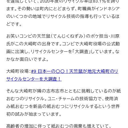
を達成していて、2020年度のリサイクル率は83.1％を誇り
ます。その勢いは町内にとどまらず、町職員がインドネシア
のいくつかの地域でリサイクル技術の指導も行っているほ
どです。
お笑いコンビの天竺鼠（てんじくねずみ）のボケ担当・川原
氏がこの大崎町の出身です。コンビで大崎町役場の公式動
画に出演し、リサイクルセンターを「大調査」しています。な
かなか面白いですよ。
大崎町役場：
#9 日本一の〇〇！天竺鼠が地元大崎町のリ
サイクルセンターを大調査！
そんな大崎町が隣の志布志市とともに挑戦しているのが紙
おむつのリサイクル。ユニ・チャームの技術協力で、使用済
み紙おむつを新品の紙おむつにリサイクルするという世界
初の試みが始まっています。
高齢者の増加に伴って紙おむつの廃棄も増えていて、