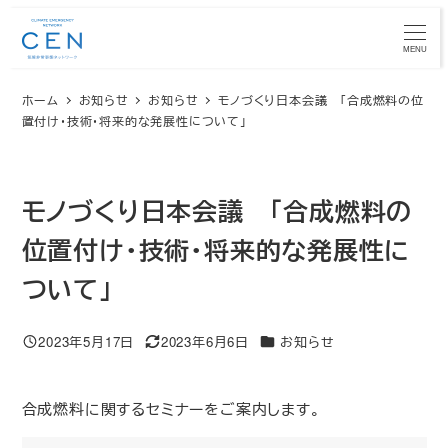
メ
イ
MENU
ン
ホーム
お知らせ
お知らせ
モノづくり日本会議 「合成燃料の位
コ
置付け・技術・将来的な発展性について」
ン
テ
ン
モノづくり日本会議 「合成燃料の
ツ
へ
位置付け・技術・将来的な発展性に
移
ついて」
動
カテゴリー
2023年5月17日
2023年6月6日
お知らせ
投稿日
更新日
合成燃料に関するセミナーをご案内します。