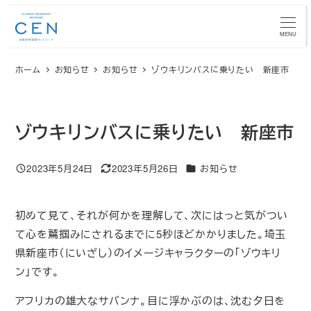
メ
イ
MENU
ン
ホーム
お知らせ
お知らせ
ゾウキリンバスに乗りたい 新座市
コ
ン
テ
ン
ゾウキリンバスに乗りたい 新座市
ツ
へ
カテゴリー
2023年5月24日
2023年5月26日
お知らせ
投稿日
更新日
移
動
初めて見て、それが何かを理解して、次にはっと気がつい
て心を鷲掴みにされるまでに5秒ほどかかりました。埼玉
県新座市（にいざし）のイメージキャラクターの「ゾウキリ
ン」です。
アフリカの雄大なサバンナ。目に浮かぶのは、沈む夕日を