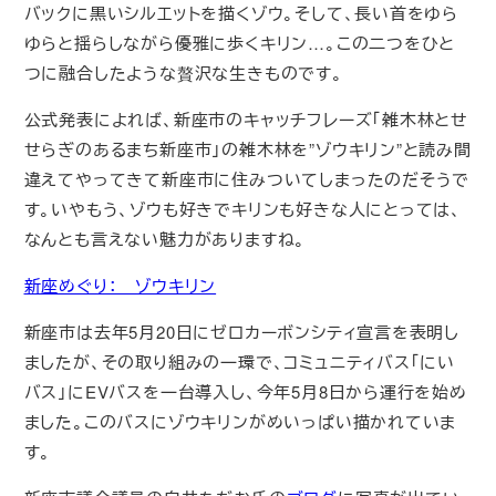
バックに黒いシルエットを描くゾウ。そして、長い首をゆら
ゆらと揺らしながら優雅に歩くキリン…。この二つをひと
つに融合したような贅沢な生きものです。
公式発表によれば、新座市のキャッチフレーズ「雑木林とせ
せらぎのあるまち新座市」の雑木林を”ゾウキリン”と読み間
違えてやってきて新座市に住みついてしまったのだそうで
す。いやもう、ゾウも好きでキリンも好きな人にとっては、
なんとも言えない魅力がありますね。
新座めぐり： ゾウキリン
新座市は去年5月20日にゼロカーボンシティ宣言を表明し
ましたが、その取り組みの一環で、コミュニティバス「にい
バス」にEVバスを一台導入し、今年5月8日から運行を始め
ました。このバスにゾウキリンがめいっぱい描かれていま
す。