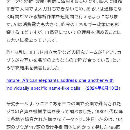
データの分析・分類・判断に活用するものです。膨大で複雑
すぎて人間では太刀打ちできないもの、あるいは途轍もな
く時間がかかる解析作業を短期間で行えるようになりま
す。AIは消費電力も大きく、昨今のエネルギー政策にも影
響するほどですが、自然界についての理解を深めることに
も大いに役立っています。
昨年6月にコロラド州立大学などの研究チームが「アフリカ
ゾウがお互いを名前のようなもので呼び合っている」とい
う研究結果を発表しました。
nature: African elephants address one another with
individually specific name-like calls (2024年6月10日)
研究チームは、ケニアにある三つの国立公園で録音された
ゾウの音声を機械学習を使って調べました。1980年代以降
に各地で録音された様々なデータです。注目したのは、101
頭のゾウが117頭の受け手側個体に向かって発した496回