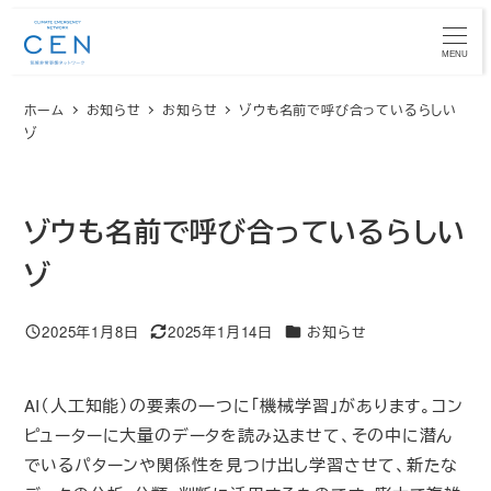
メ
イ
MENU
ン
ホーム
お知らせ
お知らせ
ゾウも名前で呼び合っているらしい
コ
ゾ
ン
テ
ン
ゾウも名前で呼び合っているらしい
ツ
へ
ゾ
移
動
カテゴリー
2025年1月8日
2025年1月14日
お知らせ
投稿日
更新日
AI（人工知能）の要素の一つに「機械学習」があります。コン
ピューターに大量のデータを読み込ませて、その中に潜ん
でいるパターンや関係性を見つけ出し学習させて、新たな