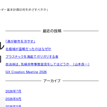
ネルギー基本計画は何をめざすべきか」
最近の投稿
「森が都市を冷やす」
ル
北極域が温暖だったのはなぜか
」
プラスチックを海底でガリガリする者
発
自治体は、気候非常事態宣言をしてはどうか （山本良一）
起
一
発
活
人
般
CED
GX Creation Meeting 2026
起
動
委
会
自治
CED
人
アーカイブ
計
員
員
体・
団体
名
画
会
名
政府
簿
2026年7月
（役
簿
員）
2026年6月
2026年5月