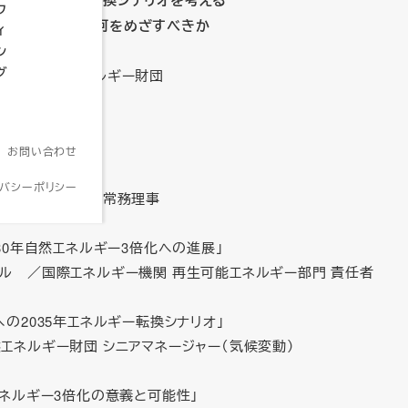
へのエネルギー転換シナリオを考える
フ
基本計画は何をめざすべきか
ィ
年6月21日
ン
グ
団法人 自然エネルギー財団
HPより抜粋
お問い合わせ
イバシーポリシー
然エネルギー財団 常務理事
030年自然エネルギー3倍化への進展」
クル ／国際エネルギー機関 再生可能エネルギー部門 責任者
への2035年エネルギー転換シナリオ」
エネルギー財団 シニアマネージャー（気候変動）
エネルギー3倍化の意義と可能性」