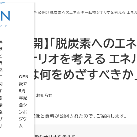
知らせ
【映像・資料 公開】「脱炭素へのエネルギー転換シナリオを考える エ
資料 公開】「脱炭素へのエネ
気
候
転換シナリオを考える エネ
と
自
CEN
本計画は何をめざすべきか
然
TP
設立
に
CEN
連
4周
関
設立
続
年記
す
5周
ウ
設
設
念シ
カテゴリー
2024年7月10日
お知らせ
る
年記
ェ
立
立
新日
ンポ
緊
念シ
ブ
趣
総
ジウ
急
ンポ
セ
意
会
ムー
たシンポジウムの映像と資料が公開されたので、ご案内します。
ブ
ジウ
ミ
STP
リ
ム
ナ
サミ
ー
ー
ット