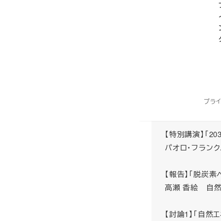
脱炭素
エネルギー
開催日： 2024
主催： 公益財
主な内容：下記
【開会あいさつ】
プラ
大野 輝之 自
【特別講演】「2
パオロ・フラン
【報告】「脱炭素
高瀬 香絵 自然
【討論1】「自然