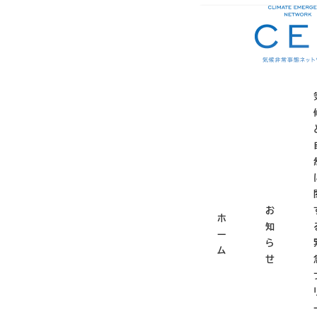
メ
ホーム
お知らせ
お
イ
ン
コ
【映像・
ン
テ
ルギー
ン
ツ
ギー基
へ
移
動
お
ホ
2024年7月3日
知
投稿日
更
ー
ら
ム
せ
6月21日に行われ
名称：