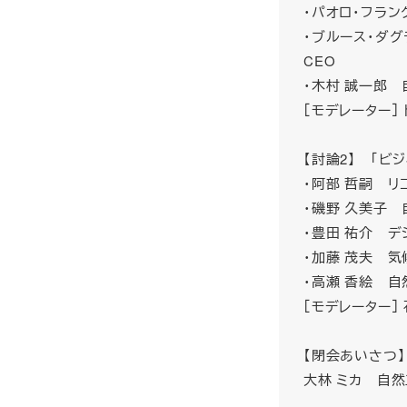
・パオロ・フラ
・ブルース・ダグ
CEO
・木村 誠一郎
［モデレーター］
【討論2】 「ビ
・阿部 哲嗣 リ
・磯野 久美子 
・豊田 祐介 デ
・加藤 茂夫 気
・高瀬 香絵 自
［モデレーター］
【閉会あいさつ】
大林 ミカ 自