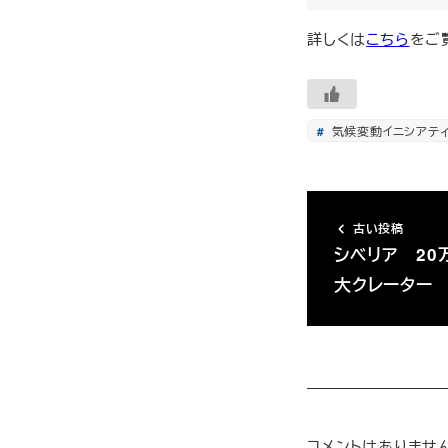
詳しくは
こちら
をご
気候変動イニシアテ
古い投稿
シベリア 20
大クレータ
コメントはありませ