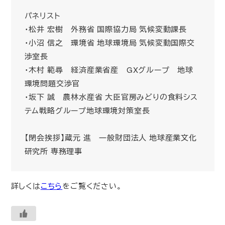
パネリスト
・松井 宏樹 外務省 国際協力局 気候変動課長
・小沼 信之 環境省 地球環境局 気候変動国際交
渉室長
・木村 範尋 経済産業省産 GXグループ 地球
環境問題交渉官
・坂下 誠 農林水産省 大臣官房みどりの食料シス
テム戦略グループ地球環境対策室長
【閉会挨拶】蔵元 進 一般財団法人 地球産業文化
研究所 専務理事
詳しくは
こちら
をご覧ください。