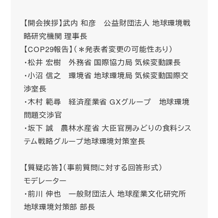
【開会挨拶】武内 和彦 公益財団法人 地球環境戦
略研究機関 理事長
【COP29報告】（＊発表者変更の可能性あり）
・松井 宏樹 外務省 国際協力局 気候変動課長
・小沼 信之 環境省 地球環境局 気候変動国際交
渉室長
・木村 範尋 経済産業省 GXグループ 地球環境
問題交渉官
・坂下 誠 農林水産省 大臣官房みどりの食料シス
テム戦略グループ地球環境対策室長
【質疑応答】（事前質問に対する回答形式）
モデレーター
・前川 伸也 一般財団法人 地球産業文化研究所
地球環境対策部 部長