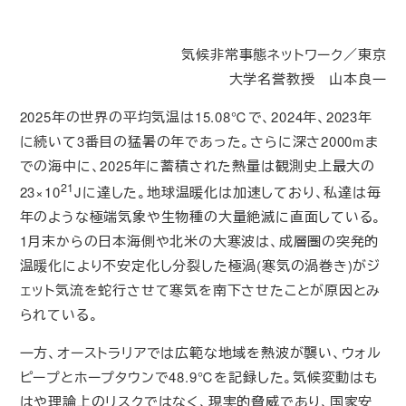
投稿日
更新日
気候非常事態ネットワーク／東京
大学名誉教授 山本良一
2025年の世界の平均気温は15.08℃で、2024年、2023年
に続いて3番目の猛暑の年であった。さらに深さ2000mま
での海中に、2025年に蓄積された熱量は観測史上最大の
21
23×10
Jに達した。地球温暖化は加速しており、私達は毎
年のような極端気象や生物種の大量絶滅に直面している。
1月末からの日本海側や北米の大寒波は、成層圏の突発的
温暖化により不安定化し分裂した極渦(寒気の渦巻き)がジ
ェット気流を蛇行させて寒気を南下させたことが原因とみ
られている。
一方、オーストラリアでは広範な地域を熱波が襲い、ウォル
ピープとホープタウンで48.9℃を記録した。気候変動はも
はや理論上のリスクではなく、現実的脅威であり、国家安