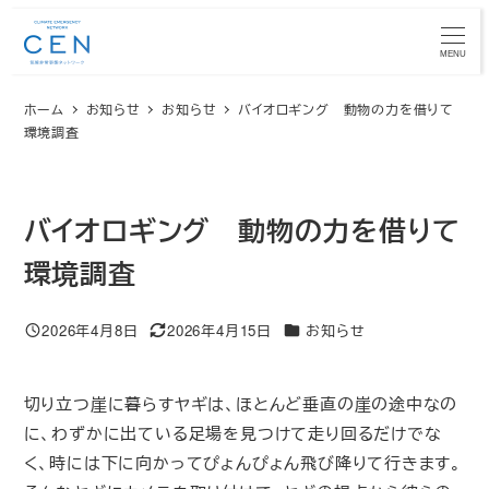
メ
イ
MENU
ン
ホーム
お知らせ
お知らせ
バイオロギング 動物の力を借りて
コ
環境調査
ン
テ
ン
バイオロギング 動物の力を借りて
ツ
へ
環境調査
移
動
カテゴリー
2026年4月8日
2026年4月15日
お知らせ
投稿日
更新日
切り立つ崖に暮らすヤギは、ほとんど垂直の崖の途中なの
に、わずかに出ている足場を見つけて走り回るだけでな
く、時には下に向かってぴょんぴょん飛び降りて行きます。