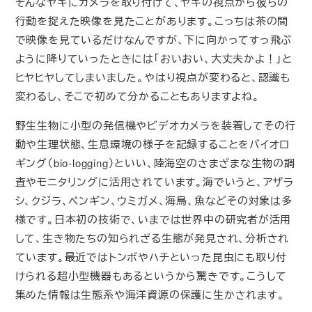
そんなヤギにカメラを取り付けて、ヤギの視点から彼らの
行動を捉えた映像を見たことがあります。こっちは茶の間
で映像を見ているだけなんですが、下に向かってすっ飛ぶ
ように降りていったときには「おいおい、大丈夫かよ！」と
ヒヤヒヤしてしまいました。やはり視点が変わると、認識も
変わるし、そこで初めて分かることもありますよね。
野生生物に小型の発信機やビデオカメラを装着してその行
動や生理状態、生息環境の様子を記録することをバイオロ
ギング（bio-logging）といい、陸海空のさまざまな生物の調
査やモニタリングに活用されています。海でいうと、アザラ
シ、クジラ、ペンギン、ウミガメ、海鳥、魚などその対象は多
様です。日本初の技術で、いまでは世界中の研究者が活用
して、生き物たちの知られざる生態が発見され、分析され
ています。最近ではトンボやハチといった昆虫にも取り付
けられる超小型機器もあるというから驚きです。こうして
集めた情報は生態系や海洋資源の保護に生かされます。