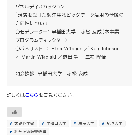
パネルディスカッション
「講演を受けた海洋生物ビッグデータ活用の今後の
方向性について」
〇モデレーター： 早稲田大学 赤松 友成（本事業
プログラムディレクター）
〇パネリスト ： Elina Virtanen ／ Ken Johnson
／ Martin Wikelski ／道田 豊 ／三宅 隆悟
閉会挨拶 早稲田大学 赤松 友成
詳しくは
こちら
をご覧ください。
文部科学省
早稲田大学
東京大学
琉球大学
科学技術振興機構