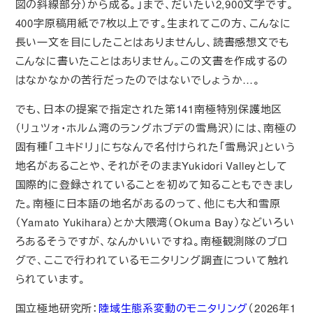
図の斜線部分）から成る。」まで、だいたい2,900文字です。
400字原稿用紙で7枚以上です。生まれてこの方、こんなに
長い一文を目にしたことはありませんし、読書感想文でも
こんなに書いたことはありません。この文書を作成するの
はなかなかの苦行だったのではないでしょうか…。
でも、日本の提案で指定された第141南極特別保護地区
（リュツォ・ホルム湾のラングホブデの雪鳥沢）には、南極の
固有種「ユキドリ」にちなんで名付けられた「雪鳥沢」という
地名があることや、それがそのままYukidori Valleyとして
国際的に登録されていることを初めて知ることもできまし
た。南極に日本語の地名があるのって、他にも大和雪原
（Yamato Yukihara）とか大隈湾（Okuma Bay）などいろい
ろあるそうですが、なんかいいですね。南極観測隊のブロ
グで、ここで行われているモニタリング調査について触れ
られています。
国立極地研究所：
陸域生態系変動のモニタリング
（2026年1