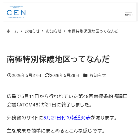
メ
イ
MENU
ン
ホーム
お知らせ
お知らせ
南極特別保護地区ってなんだ
コ
ン
テ
ン
南極特別保護地区ってなんだ
ツ
へ
カテゴリー
2026年5月27日
2026年5月28日
お知らせ
投稿日
更新日
移
動
広島で5月11日から行われていた第48回南極条約協議国
会議（ATCM48）が21日に終了しました。
外務省のサイトに
5月21日付の報道発表
があります。
主な成果を簡単にまとめるとこんな感じです。