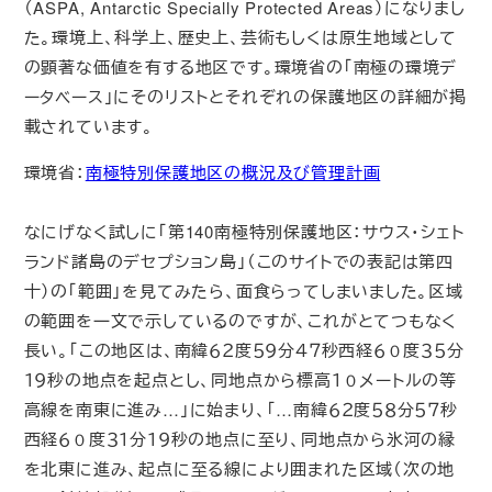
（ASPA, Antarctic Specially Protected Areas）になりまし
た。環境上、科学上、歴史上、芸術もしくは原生地域として
の顕著な価値を有する地区です。環境省の「南極の環境デ
ータベース」にそのリストとそれぞれの保護地区の詳細が掲
載されています。
環境省：
南極特別保護地区の概況及び管理計画
なにげなく試しに「第140南極特別保護地区：サウス・シェト
ランド諸島のデセプション島」（このサイトでの表記は第四
十）の「範囲」を見てみたら、面食らってしまいました。区域
の範囲を一文で示しているのですが、これがとてつもなく
長い。「この地区は、南緯６２度５９分４７秒西経６０度３５分
１９秒の地点を起点とし、同地点から標高１０メートルの等
高線を南東に進み…」に始まり、「…南緯６２度５８分５７秒
西経６０度３１分１９秒の地点に至り、同地点から氷河の縁
を北東に進み、起点に至る線により囲まれた区域（次の地