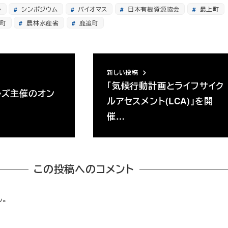
ル
シンポジウム
バイオマス
日本有機資源協会
最上町
町
農林水産省
鹿追町
新しい投稿
「気候行動計画とライフサイク
ルズ主催のオン
ルアセスメント(LCA)」を開
ー
催…
この投稿へのコメント
ん。