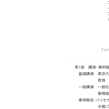
ため、最新の政策動
ともに、バイオマス
としたシンポジウム
【日時】2021年2月3日
【プログラム】
開会挨拶 13:00-13
プラ
来賓挨拶 13:05-13
第1部 講演・事例報告 
基調講演 東京大
教授 芋生
一般講演 一般社
事務局長 
事例報告：バイオ
木質バイオマ