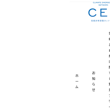
メ
ホーム
お知らせ
お
イ
ン
コ
「202
ン
テ
シンポ
ン
ツ
へ
2021年1月21日
移
投稿日
更
動
お
ホ
知
「2020年度バイ
ー
ら
ム
せ
一般社団法人日本有
ム」がZOOMによ
2020年度地域資