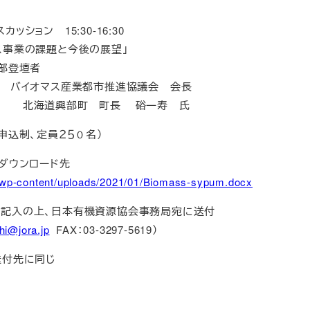
ッション 15:30-16:30
業の課題と今後の展望」
第１部登壇者
 バイオマス産業都市推進協議会 会長
町 町長 硲一寿 氏
申込制、定員２５０名）
書ダウンロード先
p/wp-content/uploads/2021/01/Biomass-sypum.docx
記入の上、日本有機資源協会事務局宛に送付
hi@jora.jp
FAX：03-3297-5619）
送付先に同じ