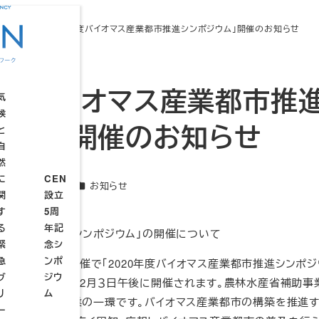
知らせ
「2020年度バイオマス産業都市推進シンポジウム」開催のお知らせ
0年度バイオマス産業都市推
気
候
ジウム」開催のお知らせ
と
自
CEN
然
TP
設立
に
CEN
連
カテゴリー
2022年2月17日
お知らせ
4周
新日
関
設立
続
年記
す
5周
ウ
設
設
念シ
る
年記
ェ
立
立
オマス産業都市推進シンポジウム」の開催について
ンポ
緊
念シ
ブ
趣
総
ジウ
急
ンポ
セ
意
会
機資源協会の主催で「2020年度バイオマス産業都市推進シンポジ
ムー
ブ
ジウ
ミ
るオンライン方式で2月３日午後に開催されます。農林水産省補助事
STP
リ
ム
ナ
源活用展開支援事業の一環です。バイオマス産業都市の構築を推進
サミ
ー
ー
ット