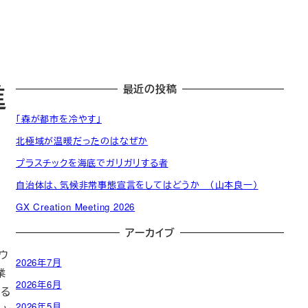
進
最近の投稿
「森が都市を冷やす」
北極域が温暖だったのはなぜか
プラスチックを海底でガリガリする者
発
自治体は、気候非常事態宣言をしてはどうか （山本良一）
起
一
発
活
人
般
CED
GX Creation Meeting 2026
起
動
委
会
自治
CED
人
アーカイブ
計
員
員
体・
団体
名
画
会
名
政府
ウ
簿
2026年7月
（役
簿
業
員）
2026年6月
する
2026年5月