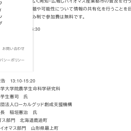
向や取組事例を広く周知・広報しバイオマス産業都市の普及を行
フ
事業を取り巻く課題や可能性について情報の共有化を行うことを
ィ
ン
です。事前申し込み制で参加費は無料です。
グ
（水）13:00～16:30
:05
お問い合わせ
イバシーポリシー
:10
13:10-15:20
学大学院農学生命科学研究科
憲司 氏
団法人ローカルグッド創成支援機構
稲垣憲治 氏
ガス部門 北海道鹿追町
ス部門 山形県最上町