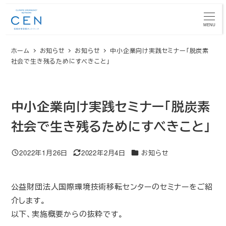
メ
イ
MENU
ン
ホーム
お知らせ
お知らせ
中小企業向け実践セミナー「脱炭素
コ
社会で生き残るためにすべきこと」
ン
テ
ン
中小企業向け実践セミナー「脱炭素
ツ
へ
社会で生き残るためにすべきこと」
移
動
カテゴリー
2022年1月26日
2022年2月4日
お知らせ
投稿日
更新日
公益財団法人国際環境技術移転センターのセミナーをご紹
介します。
以下、実施概要からの抜粋です。