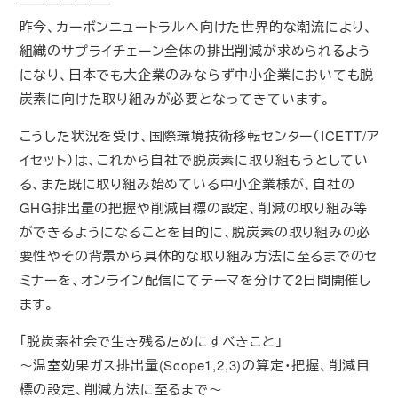
——————–
昨今、カーボンニュートラルへ向けた世界的な潮流により、
組織のサプライチェーン全体の排出削減が求められるよう
になり、日本でも大企業のみならず中小企業においても脱
炭素に向けた取り組みが必要となってきています。
こうした状況を受け、国際環境技術移転センター（ICETT/ア
イセット）は、これから自社で脱炭素に取り組もうとしてい
る、また既に取り組み始めている中小企業様が、自社の
GHG排出量の把握や削減目標の設定、削減の取り組み等
ができるようになることを目的に、脱炭素の取り組みの必
要性やその背景から具体的な取り組み方法に至るまでのセ
ミナーを、オンライン配信にてテーマを分けて2日間開催し
ます。
「脱炭素社会で生き残るためにすべきこと」
～温室効果ガス排出量(Scope1,2,3)の算定・把握、削減目
標の設定、削減方法に至るまで～