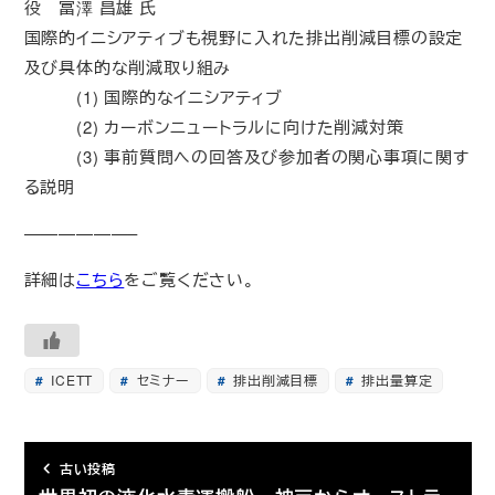
役 冨澤 昌雄 氏
国際的イニシアティブも視野に入れた排出削減目標の設定
及び具体的な削減取り組み
(1) 国際的なイニシアティブ
(2) カーボンニュートラルに向けた削減対策
(3) 事前質問への回答及び参加者の関心事項に関す
る説明
——————–
詳細は
こちら
をご覧ください。
ICETT
セミナー
排出削減目標
排出量算定
古い投稿