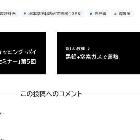
環境計画
地球環境戦略研究機関（IGES）
外務省
環境省
新しい投稿
ィッピング・ポイ
黒鉛+窒素ガスで蓄熱
セミナー」第５回
この投稿へのコメント
ん。