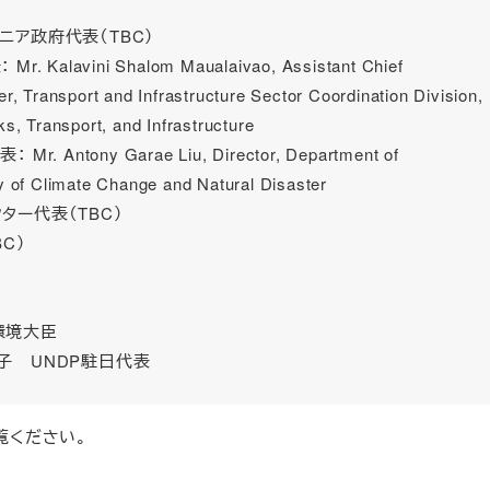
ニア政府代表（TBC）
 Kalavini Shalom Maualaivao, Assistant Chief
er, Transport and Infrastructure Sector Coordination Division,
ks, Transport, and Infrastructure
. Antony Garae Liu, Director, Department of
y of Climate Change and Natural Disaster
ター代表（TBC）
C）
環境大臣
子 UNDP駐日代表
覧ください。