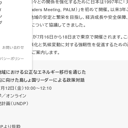
ます。そうした国々との関係を強化するために日本は1997年に「
フ
ic Islands Leaders Meeting, PALM）」を初めて開催。以来3
ィ
ン
首脳が集まって地域の安定と繁栄を目指し、経済成長や安全保障
グ
、さまざまな課題について協議してきました。
ミット（PALM10）が7月16日から18日まで東京で開催されます。
域における脱炭素化と気候変動に対する強靭性を促進するための
お問い合わせ
催されますので、ご案内します。
イバシーポリシー
地域における公正なエネルギー移行を通じた
けた島しょ国リーダーによる政策対話
月12日（金）10:00～12:10
学／オンライン
計画（UNDP）
料
HPより抜粋