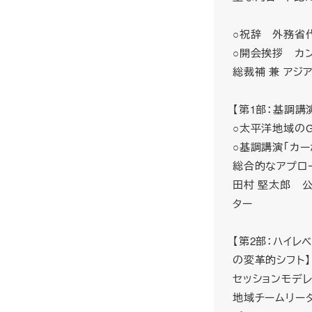
○祝辞 外務省
○開会挨拶 カ
総裁補 兼 アジ
【第1部：基調講
○太平洋地域のG
○基調講演「カ
総合的なアプロ
田村 堅太郎 公
ター
【第2部：ハイ
の変革的シフト】
セッションモデ
地域チームリー