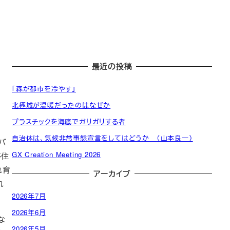
最近の投稿
「森が都市を冷やす」
北極域が温暖だったのはなぜか
プラスチックを海底でガリガリする者
発
自治体は、気候非常事態宣言をしてはどうか （山本良一）
起
一
バ
発
活
人
般
CED
GX Creation Meeting 2026
移住
起
動
委
会
自治
CED
れ育
人
アーカイブ
計
員
員
体・
団体
名
れ
画
会
名
政府
簿
2026年7月
（役
簿
員）
2026年6月
な
2026年5月