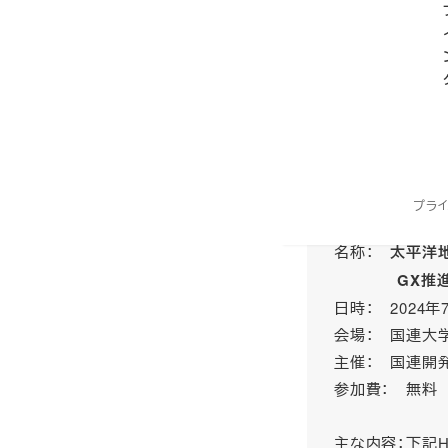
国々だと言われてい
平洋・島サミット（Pacif
とに開催され、各国
境、教育、保健など
今年、第10回目のサ
に先立ち、太平洋地
策対話イベントが開
プラ
名称：
太平洋
GX推進に向
日時： 2024年7
会場： 国連大
主催： 国連開発
参加費： 無
主な内容：下記