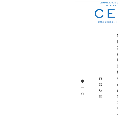
メ
ホーム
お知らせ
お
イ
ン
コ
太平洋
ン
テ
ン
ツ
2024年7月10日
投稿日
更
へ
移
2023年11月に、
動
お
ルは人口が11,00
ホ
知
を可能にするという
ー
ら
ム
った国を離れなけれ
せ
ない、と考えるとな
太平洋の島しょ国は