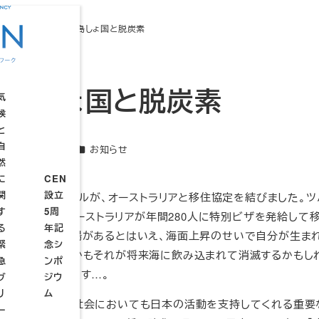
知らせ
太平洋の島しょ国と脱炭素
の島しょ国と脱炭素
気
候
と
自
カテゴリー
2024年7月11日
お知らせ
CEN
新日
然
TP
設立
に
CEN
連
4周
関
設立
続
南太平洋の島国ツバルが、オーストラリアと移住協定を結びました。ツ
年記
す
5周
ウ
設
設
0人ほどですが、オーストラリアが年間280人に特別ビザを発給して
念シ
る
年記
ェ
立
立
ものです。行き場があるとはいえ、海面上昇のせいで自分が生ま
ンポ
緊
念シ
ブ
趣
総
ジウ
ばならない、しかもそれが将来海に飲み込まれて消滅するかもし
急
ンポ
セ
意
会
ムー
んとも胸が痛みます…。
ブ
ジウ
ミ
STP
リ
ム
ナ
サミ
親日的で、国際社会においても日本の活動を支持してくれる重要
ー
ー
ット