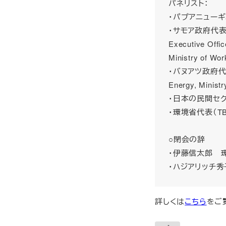
パネリスト：
・パプアニューギ
・サモア政府代表： Mr.
Executive Offic
Ministry of Wor
・バヌアツ政府代表： Mr
Energy, Ministr
・日本の民間セク
・環境省代表（TB
○閉会の辞
・伊藤信太郎 
・ハジアリッチ秀
詳しくは
こちら
をご