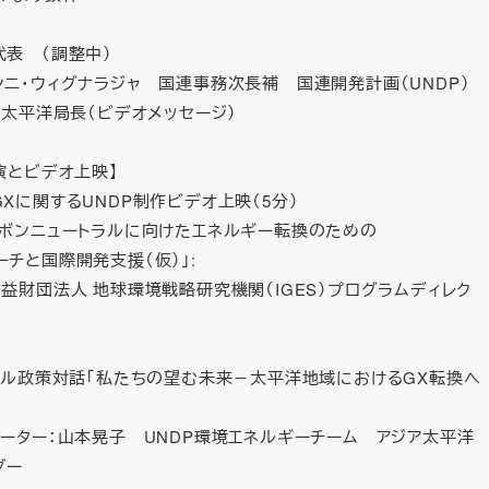
代表 （調整中）
ンニ・ウィグナラジャ 国連事務次長補 国連開発計画（UNDP）
ア太平洋局長（ビデオメッセージ）
演とビデオ上映】
Xに関するUNDP制作ビデオ上映（5分）
ーボンニュートラルに向けたエネルギー転換のための
ーチと国際開発支援（仮）」:
益財団法人 地球環境戦略研究機関（IGES）プログラムディレク
レベル政策対話「私たちの望む未来－太平洋地域におけるGX転換へ
レーター：山本晃子 UNDP環境エネルギーチーム アジア太平洋
ダー