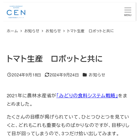
メ
イ
MENU
ン
ホーム
お知らせ
お知らせ
トマト生産 ロボットと共に
コ
ン
テ
ン
トマト生産 ロボットと共に
ツ
へ
カテゴリー
2024年9月18日
2024年9月24日
お知らせ
投稿日
更新日
移
動
2021年に農林水産省が
「みどりの食料システム戦略」
をま
とめました。
たくさんの目標が掲げられていて、ひとつひとつを見てい
くと、どれもこれも重要なものばかりなのですが、目移りし
て目が回ってしまうので、3つだけ拾い出してみます。