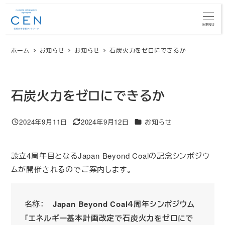
メ
イ
MENU
ン
ホーム
お知らせ
お知らせ
石炭火力をゼロにできるか
コ
ン
テ
ン
石炭火力をゼロにできるか
ツ
へ
カテゴリー
2024年9月11日
2024年9月12日
お知らせ
投稿日
更新日
移
動
設立4周年目となるJapan Beyond Coalの記念シンポジウ
ムが開催されるのでご案内します。
名称：
Japan Beyond Coal４周年シンポジウム
「エネルギー基本計画改定で石炭火力をゼロにで