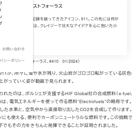
フ
 | ポルシェ クリストフォーラス
ィ
ン
まざまな夢を叶え、記録を破ってきたアイコン、911。この先には何が
グ
いるのだろう？それは、クレイジーで壮大なアイデアを心に抱いた小
なの…
orsche.com
お問い合わせ
イバシーポリシー
ルシェ クリストフォーラス、#410 01/2024）
911が、所々に雪や氷が残り、火山岩がゴロゴロ転がっている灰色
け上がっていく姿が動画で見られます。
たのは、ポルシェが支援するHIF Global社の合成燃料（e-fuel
elは、電気エネルギーを使って作る燃料”Electrofuels”の略称です
した水素と、空気中から直接取り出したCO2を合成して作ります
ンにも使える、便利でカーボンニュートラルな燃料です。この挑戦で
環境下でもその力をきちんと発揮できることが証明されました。