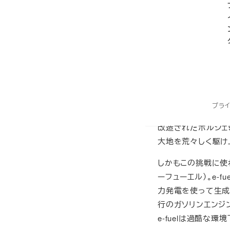
最高地点へ
60年間、さ
待ち構えて
さなチーム
newsroom.p
プラ
「最高地点へ」（ポ
改造されたポルシェ
大地を荒々しく駆
しかもこの挑戦に使われ
ーフューエル）。e-fu
力発電を使って生成
行のガソリンエンジ
e-fuelは過酷な