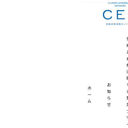
メ
ホーム
お知らせ
お
イ
ン
コ
エコな
ン
テ
ン
ツ
2025年4月23日
投稿日
更
へ
移
ポルシェ911。子
動
お
とがなくても強く記
ホ
知
業を成し遂げていた
ー
ら
ム
せ
2023年12月2日
４輪自動車が走行し