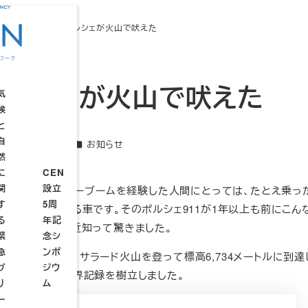
知らせ
エコなポルシェが火山で吠えた
ポルシェが火山で吠えた
気
候
と
自
カテゴリー
2025年4月24日
お知らせ
CEN
新日
然
TP
設立
に
CEN
連
4周
関
設立
続
供時代にスーパーカーブームを経験した人間にとっては、たとえ乗っ
年記
す
5周
ウ
設
設
憶に刻まれている車です。そのポルシェ911が1年以上も前にこん
念シ
る
年記
ェ
立
立
なんて、つい最近知って驚きました。
ンポ
緊
念シ
ブ
趣
総
ジウ
急
ンポ
セ
意
会
、チリのオホス・デル・サラード火山を登って標高6,734メートルに到達
ムー
ブ
ジウ
ミ
た最高標高の世界記録を樹立しました。
STP
リ
ム
ナ
サミ
ー
ー
ット