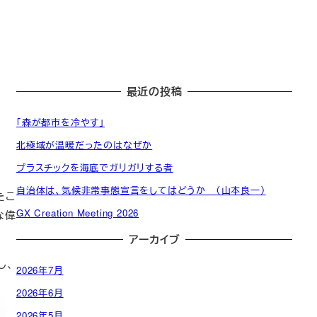
最近の投稿
「森が都市を冷やす」
北極域が温暖だったのはなぜか
プラスチックを海底でガリガリする者
発
自治体は、気候非常事態宣言をしてはどうか （山本良一）
起
一
たこ
発
活
人
般
CED
GX Creation Meeting 2026
な偉
起
動
委
会
自治
CED
人
アーカイブ
計
員
員
体・
団体
名
画
会
名
政府
し、
簿
2026年7月
（役
簿
員）
2026年6月
2026年5月