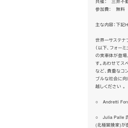
共催： 三井不
参加費： 無
主な内容：下記
世界一サステナブ
（以下、フォーミュラ
の実車体が登場
す。あわせてス
など、貴重なコン
ブルな社会に向
越しください 。
○ Andrett
○ Julia Palle
(北極冒険家)が