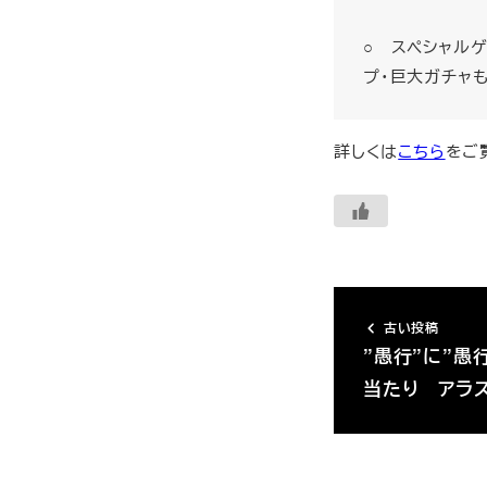
○ スペシャル
プ・巨大ガチャ
詳しくは
こちら
をご
古い投稿
”愚行”に”愚
当たり アラ