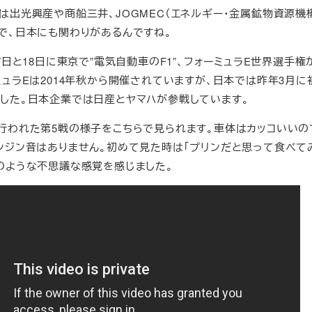
al社には出光興産や商船三井、JOGMEC（エネルギー・金属鉱物資源機
で、日本にも関わりがあるんですね。
7日と18日に東京で”電気自動車のF1”、フォーミュラE世界選手権
ミュラEは2014年秋から開催されていますが、日本では昨年3月に
した。日本企業では日産とヤマハが参戦しています。
行われた第5戦の様子をこちらで見られます。車体はカッコいいの
ンジン音はありません。初めて見た時は「プリンだと思って食べて
のような不思議な感覚を感じました。