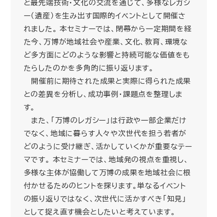
と最先端技術・文化の交流を通じて、多様なレガシ
ー（遺産）を生み出す国際的イベントとして開催さ
れました。 本セミナーでは、閉幕から一定期間を経
た今、万博が地域社会や産業、文化、教育、環境な
ど多方面にどのような影響と持続可能な価値をも
たらしたのかを多角的に振り返ります。
開催前に期待された成果と実際に得られた成果
との差異を分析し、成功事例・課題点を整理しま
す。
また、「万博のレガシー」は行政や一部企業だけ
でなく、地域に暮らす人々や次世代を担う若者が
どのように受け継ぎ、活かしていくかが重要なテー
マです。 本セミナーでは、地域発の視点を重視し、
多様な主体が協働して万博の成果を地域社会に根
付かせるためのヒントを探ります。単なるイベント
の振り返りではなく、次世代に活かすべき「知見」
として捉え直す機会としたいと考えています。