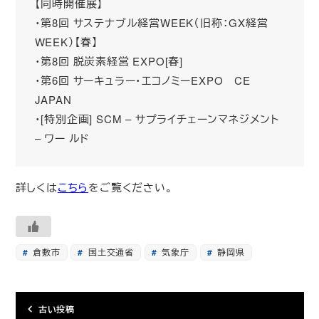
【同時開催展】
・第8回 サステナブル経営WEEK（旧称：GX経営
WEEK）【春】
・第8回 脱炭素経営 EXPO[春]
・第6回 サーキュラー・エコノミーEXPO CE
JAPAN
・[特別企画] SCM – サプライチェーンマネジメント
– ワー ルド
詳しくは
こちら
をご覧ください。
倉敷市
国土交通省
気象庁
静岡県
古い投稿