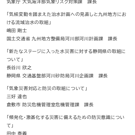
気象庁 大気海洋部気象リスク対策課 課長
「気候変動を踏まえた治水計画への見直しと九州地方にお
ける流域治水の取組」
嶋田 剛士
国土交通省 九州地方整備局河川部河川計画課 課長
「新たなステージに入った水災害に対する静岡県の取組に
ついて」
長谷川 欣之
静岡県 交通基盤部河川砂防局河川企画課 課長
「気象災害対応と防災の取組について」
三好 達也
倉敷市 防災危機管理室危機管理課 課長
「頻発化・激甚化する災害に備えるための防災意識につい
て」
田中 泰義