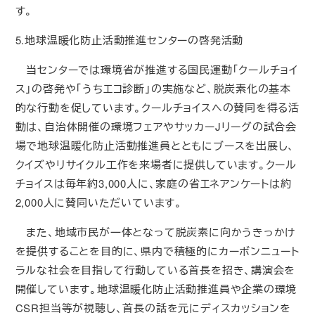
す。
5.地球温暖化防止活動推進センターの啓発活動
当センターでは環境省が推進する国民運動「クールチョイ
ス」の啓発や「うちエコ診断」の実施など、脱炭素化の基本
的な行動を促しています。クールチョイスへの賛同を得る活
動は、自治体開催の環境フェアやサッカーJリーグの試合会
場で地球温暖化防止活動推進員とともにブースを出展し、
クイズやリサイクル工作を来場者に提供しています。クール
チョイスは毎年約3,000人に、家庭の省エネアンケートは約
2,000人に賛同いただいています。
また、地域市民が一体となって脱炭素に向かうきっかけ
を提供することを目的に、県内で積極的にカーボンニュート
ラルな社会を目指して行動している首長を招き、講演会を
開催しています。地球温暖化防止活動推進員や企業の環境
CSR担当等が視聴し、首長の話を元にディスカッションを