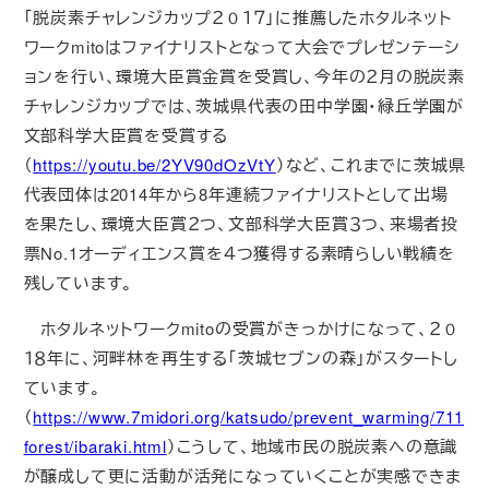
「脱炭素チャレンジカップ２０１７」に推薦したホタルネット
ワークmitoはファイナリストとなって大会でプレゼンテーシ
ョンを行い、環境大臣賞金賞を受賞し、今年の２月の脱炭素
チャレンジカップでは、茨城県代表の田中学園・緑丘学園が
文部科学大臣賞を受賞する
（
https://youtu.be/2YV90dOzVtY
）など、これまでに茨城県
代表団体は2014年から8年連続ファイナリストとして出場
を果たし、環境大臣賞２つ、文部科学大臣賞３つ、来場者投
票No.1オーディエンス賞を４つ獲得する素晴らしい戦績を
残しています。
ホタルネットワークmitoの受賞がきっかけになって、２０
１８年に、河畔林を再生する「茨城セブンの森」がスタートし
ています。
（
https://www.7midori.org/katsudo/prevent_warming/711
forest/ibaraki.html
）こうして、地域市民の脱炭素への意識
が醸成して更に活動が活発になっていくことが実感できま