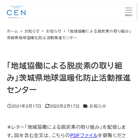
メ
イ
MENU
ン
ホーム
お知らせ
お知らせ
「地域協働による脱炭素の取り組み」
コ
茨城県地球温暖化防止活動推進センター
ン
テ
ン
「地域協働による脱炭素の取り組
ツ
へ
み」茨城県地球温暖化防止活動推進
移
センター
動
カテゴリー
2021年3月17日
2022年2月17日
お知らせ
投稿日
更新日
＊レター「地域協働による脱炭素の取り組み」を配信しま
す。図を含む全文は、こちらの
PDFファイル
を御覧くださ