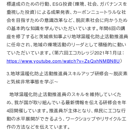
標達成のための行動、ESG投資（環境、社会、ガバナンスを
重視した投資）による成果発表、カーボンニュートラルな社
会を目指すための意識改革など、脱炭素社会に向かうため
の基本的な知識を学んでいただいています。年間6回の講
座を修了すると茨城県知事より地球温暖化防止活動推進員
に任命され、地域の環境活動のリーダとして積極的に動い
ていただいています。（第六回エコカレッジ2021年１月は：
https://www.youtube.com/watch?v=ZsQxhNMBN8U
）
3.地球温暖化防止活動推進員スキルアップ研修会～脱炭素
と気候非常事態を学ぶ～
地球温暖化防止活動推進員のスキルを維持していくた
め、我が国が取り組んでいる最新情報を伝える研修会を年
4回開催しています。推進員が主体となり、県民にエコな行
動の水平展開ができるよう、ワークショップやリサイクル工
作の方法などを伝えています。