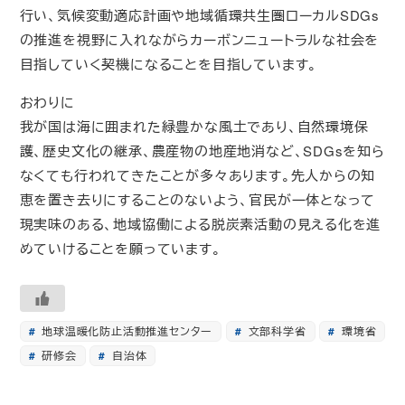
行い、気候変動適応計画や地域循環共生圏ローカルSDGs
の推進を視野に入れながらカーボンニュートラルな社会を
目指していく契機になることを目指しています。
おわりに
我が国は海に囲まれた緑豊かな風土であり、自然環境保
護、歴史文化の継承、農産物の地産地消など、SDGsを知ら
なくても行われてきたことが多々あります。先人からの知
恵を置き去りにすることのないよう、官民が一体となって
現実味のある、地域協働による脱炭素活動の見える化を進
めていけることを願っています。
地球温暖化防止活動推進センター
文部科学省
環境省
研修会
自治体