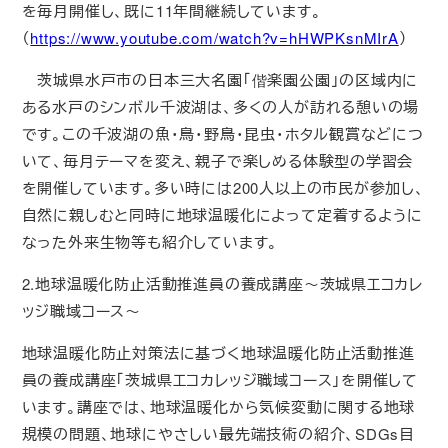
を毎月開催し、既に11年間継続しています。
（
https://www.youtube.com/watch?v=hHWPKsnMIrA
）
茨城県水戸市の日本三大名園「偕楽園公園」の区域内に
ある水戸のシンボル千波湖は、多くの人が訪れる憩いの場
です。この千波湖の魚・鳥・野鳥・昆虫・ホタル観賞などにつ
いて、毎月テーマを変え、親子で楽しめる体験型の学習会
を開催しています。多い時には200人以上の市民が参加し、
自然に親しむと同時に地球温暖化によって定着するように
なった外来生物等も紹介しています。
2.地球温暖化防止活動推進員の養成講座～茨城県エコカレ
ッジ職域コース～
地球温暖化防止対策法に基づく地球温暖化防止活動推進
員の養成講座「茨城県エコカレッジ職域コース」を開催して
います。講座では、地球温暖化から気候変動に関する地球
規模の問題、地球にやさしい最先端技術の紹介、SDGs目