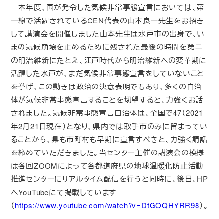
本年度、国が発令した気候非常事態宣言においては、第
一線で活躍されているCEN代表の山本良一先生をお招き
して講演会を開催しました山本先生は水戸市の出身で、い
まの気候崩壊を止めるために残された最後の時間を第二
の明治維新にたとえ、江戸時代から明治維新への変革期に
活躍した水戸が、まだ気候非常事態宣言をしていないこと
を挙げ、この動きは政治の決意表明でもあり、多くの自治
体が気候非常事態宣言することを切望すると、力強くお話
されました。気候非常事態宣言自治体は、全国で47（2021
年2月21日現在）となり、県内では取手市のみに留まってい
ることから、県も市町村も早期に宣言すべきと、力強く講話
を締めていただきました。当センター主催の講演会の模様
は各回ZOOMによって各都道府県の地球温暖化防止活動
推進センターにリアルタイム配信を行うと同時に、後日、HP
へYouTubeにて掲載しています
（
https://www.youtube.com/watch?v=DtGOQHYRR98
）。