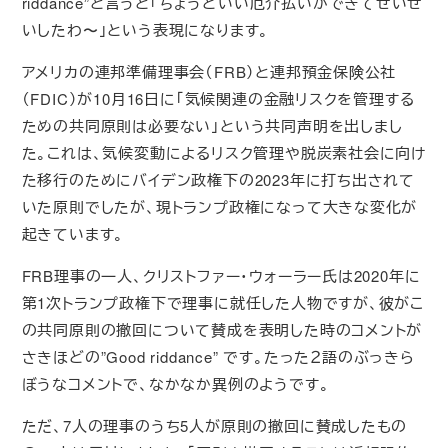
riddance”と言うと「ちょうどいい厄介払いができてせいせ
いしたわ〜」という表現になります。
アメリカの連邦準備理事会（FRB）と連邦預金保険公社
（FDIC）が10月16日に「気候関連の金融リスクを管理する
ための共同原則は必要ない」という共同声明を出しまし
た。これは、気候変動によるリスク管理や脱炭素社会に向け
た移行のためにバイデン政権下の2023年に打ち出されて
いた原則でしたが、現トランプ政権になって大きな変化が
起きています。
FRB理事の一人、クリストファー・ウォーラー氏は2020年に
第1次トランプ政権下で理事に就任した人物ですが、彼がこ
の共同原則の撤回について賛成を表明した時のコメントが
さきほどの”Good riddance” です。たった２語のぶっきら
ぼうなコメントで、なかなか異例のようです。
ただ、7人の理事のうち5人が原則の撤回に賛成したもの