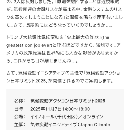
の、2人は反対しました。「原則を撤回することは近視眼的
だ。気候関連の金融リスクが高まる中、金融システムのリス
クを高めてしまうことになる」と警鐘を鳴らす理事もいまし
た。さて、長期的にはどうなっていくのでしょうか…。
トランプ大統領は気候変動を「史上最大の詐欺」(the
greatest con job ever)と呼ぶほどですから、強烈です。ア
メリカの政策転換は世界的にも大きな影響がありますか
ら、これからも目が離せませんね…。
さて、気候変動イニシアティブの主催で「気候変動アクショ
ン日本サミット2025」が開催されるのでご案内します。
名称：
気候変動アクション日本サミット2025
日時： 2025年11月7日14:00〜18:00
会場： イイノホール（千代田区）／オンライン
主催： 気候変動イニシアティブ（Japan Climate