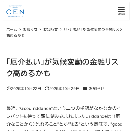
メ
イ
MENU
ン
ホーム
お知らせ
お知らせ
「厄介払い」が気候変動の金融リスク
コ
高めるかも
ン
テ
ン
「厄介払い」が気候変動の金融リス
ツ
へ
ク高めるかも
移
動
カテゴリー
2025年10月22日
2025年10月29日
お知らせ
投稿日
更新日
最近、”Good riddance”という二つの単語がなかなかのイ
ンパクトを持って頭に刻み込まれました。riddanceは”（厄
介なことから）免れること”とか”除去”という意味で、”good